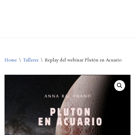
Saltar
al
contenido
Home
\
Talleres
\
Replay del webinar Plutón en Acuario