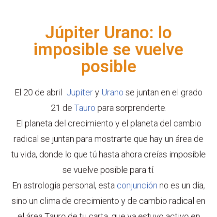
Saltar
Júpiter Urano: lo
al
imposible se vuelve
contenido
posible
El 20 de abril
Jupiter
y
Urano
se juntan en el grado
21 de
Tauro
para sorprenderte.
El planeta del crecimiento y el planeta del cambio
radical se juntan para mostrarte que hay un área de
tu vida, donde lo que tú hasta ahora creías imposible
se vuelve posible para tí.
En astrología personal, esta
conjunción
no es un día,
sino un clima de crecimiento y de cambio radical en
el área Tauro de tu carta, que ya estuvo activo en