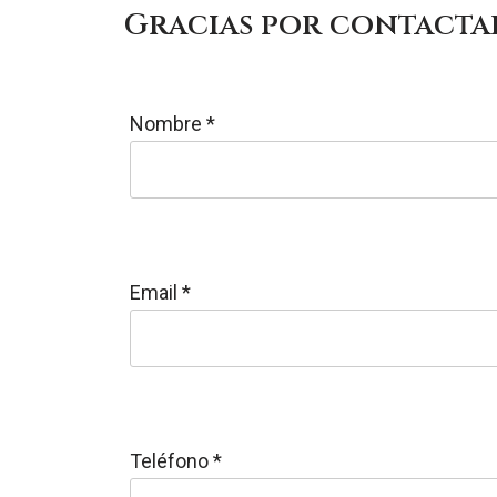
Gracias por contactar
Saltar
al
Nombre
*
contenido
Email
*
Teléfono
*