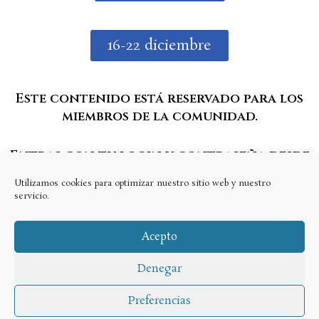
16-22 diciembre
Este contenido está reservado para los
miembros de la comunidad.
Entras con tu login y contraseña desde
el apartado Mi Cuenta
Utilizamos cookies para optimizar nuestro sitio web y nuestro
servicio.
Si aún no estás registrado, regístrate
aqui:
Acepto
Registrarse en la comunidad
Denegar
Preferencias